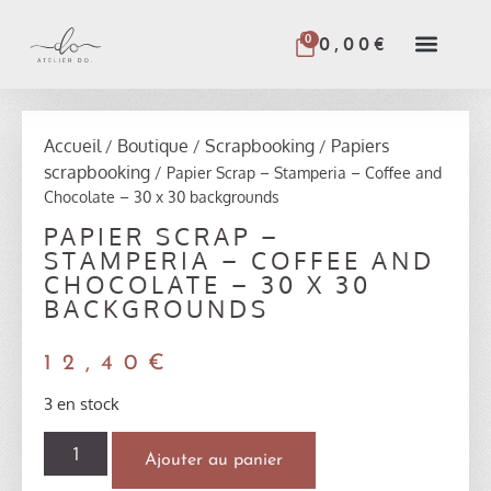
0
0,00
€
Accueil
Boutique
Scrapbooking
Papiers
/
/
/
scrapbooking
/ Papier Scrap – Stamperia – Coffee and
Chocolate – 30 x 30 backgrounds
PAPIER SCRAP –
STAMPERIA – COFFEE AND
CHOCOLATE – 30 X 30
BACKGROUNDS
12,40
€
3 en stock
Ajouter au panier